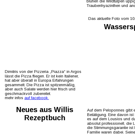
blühen die Wildtulpen üppig
Traubenhyazinthen und and
Das aktuelle Foto vom 10
Wassers
Dimitris von der Pizzeria „Piazza“ in Argos 
lässt die Pizza fliegen. Er ist kein Italiener, 
hat aber überall in Europa Erfahrungen 
gesammelt. Die Pizza ist spitzenmäßig, 
aber auch Salate werden hier frisch und 
geschmackvoll zubereitet. 
mehr infos 
auf facebook.
Neues aus Willis 
Auf dem Peloponnes gibt es
Betätigung. Eine davon ist
Rezeptbuch
es auf dem Lousios und dan
absolut professionell, die
die Stimmungsgarantie ist 
Familie waren dabei. Seinen