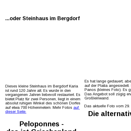
...oder Steinhaus im Bergdorf 
Es hat lange gedauert, abe
auf der Platia angesiedelt
Dieses kleine Steinhaus im Bergdorf Karia 
Panos (kleines Foto). Es g
ist rund 120 Jahre alt. Es wurde in den 
Das Angebot soll zügig erwe
vergangenen Jahren liebevoll restauriert. Es 
Großleinwand.
bietet Platz für zwei Personen, liegt in einem 
absolut ruhigen Winkel des schönen Dorfes 
Das aktuelle Foto vom 29. 
auf etwa 700 Höhenmetern. Mehr Fotos 
auf 
dieser Seite.
Die alternat
Peloponnes - 