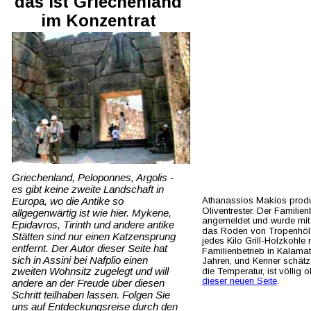
das ist Griechenland 
im Konzentrat
Griechenland, Peloponnes, Argolis - 
es gibt keine zweite Landschaft in 
Europa, wo die Antike so 
Athanassios Makios produzi
Oliventrester. Der Familie
allgegenwärtig ist wie hier. Mykene, 
angemeldet und wurde mit 
Epidavros, Tirinth und andere antike 
das Roden von Tropenhölzer
Stätten sind nur einen Katzensprung 
jedes Kilo Grill-Holzkohle
entfernt. Der Autor dieser Seite hat 
Familienbetrieb in Kalamata
sich in Assini bei Nafplio einen 
Jahren, und Kenner schätzen
zweiten Wohnsitz zugelegt und will 
die Temperatur, ist völlig
dieser neuen Seite
.
andere an der Freude über diesen 
Schritt teilhaben lassen. Folgen Sie 
uns auf Entdeckungsreise durch den 