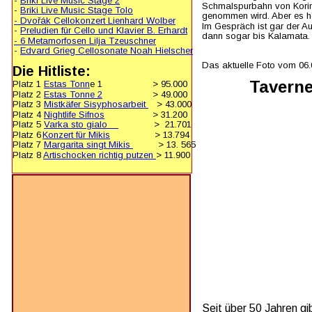
- 
Briki Live Music Stage 2
Schmalspurbahn von Korint
- 
Briki Live Music Stage Tolo
genommen wird. Aber es he
- Dvořák Cellokonzert Lienhard Wolber
Im Gespräch ist gar der A
- 
Preludien für Cello und Klavier B. Erhardt
dann sogar bis Kalamata. 
- 6 Metamorfosen Lilja Tzeuschner
- 
Edvard Grieg Cellosonate Noah Hielscher
Das aktuelle Foto vom 06.
Die Hitliste:
Taverne
Platz 1 
Estas Tonn
e 1
   > 95.000 
Platz 2 
Estas Tonne 2
   > 49.000 
Platz 3 
Mistkäfer Sisyphosarbeit 
   > 43.000
Platz 4 
Nightlife Sifnos
   > 31.200 
Platz 5 
Varka sto gialo    
             >  21.701 
Platz 6 
Konzert für Mikis
             > 13.794
Platz 7 
Margarita singt Mikis 
         > 13. 565
Platz 8 
Artischocken richtig putzen 
> 11.900
Seit über 50 Jahren gib