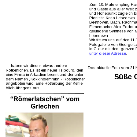
Zum 10. Male empfing Fam
und Gäste aus aller Welt
und Höhepunkt zugleich bi
Pianistin Katja Lebedewa. 
Beethoven, Bach, Rachmani
Filmemacher Alex Fodor und
gelungene Synthese von Mu
Lebedewa.
Wir freuen uns auf den 1
Fotogalerie von George Le
in C-dur mit dem ganzen 
unter dieser Adresse
.
… haben wir dieses etwas andere 
Das aktuelle Foto vom 21
Rotkehlchen. Es ist ein neuer Tsipouro, den 
eine Firma in Arkadien brennt und der unter 
Süße 
dem Namen „Kokkinolemmis“ - Rotkehlchen 
angeboten wird. Eine Rotfärbung der Kehle 
blieb übrigens aus.