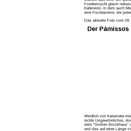
Forellenzucht gleich nebena
Kafeneion, in dem auch Me
eine Fischtaverne, die jede
Das aktuelle Foto vom 28.
Der Pámissos -
Westlich von Kalamata mün
nichts Ungewöhnliches, doc
dem “Großen Brockhaus” vo
und das auf einer Länge v