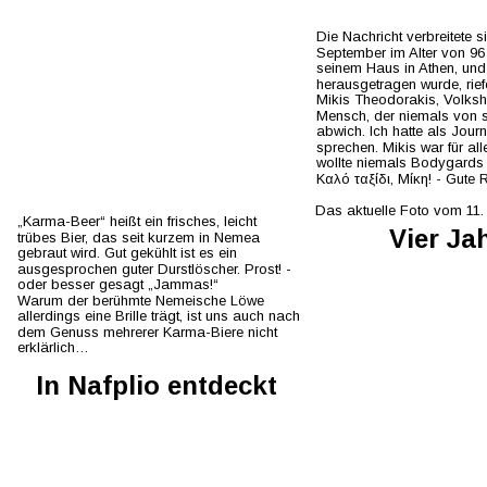
Die Nachricht verbreitete s
September im Alter von 96 
seinem Haus in Athen, und 
herausgetragen wurde, rief
Mikis Theodorakis, Volksh
Mensch, der niemals von s
abwich. Ich hatte als Journ
sprechen. Mikis war für all
wollte niemals Bodygards 
Καλό ταξίδι, Μίκη! - Gute R
Das aktuelle Foto vom 11. 
„Karma-Beer“ heißt ein frisches, leicht 
Vier Ja
trübes Bier, das seit kurzem in Nemea 
gebraut wird. Gut gekühlt ist es ein 
ausgesprochen guter Durstlöscher. Prost! - 
oder besser gesagt „Jammas!“
Warum der berühmte Nemeische Löwe 
allerdings eine Brille trägt, ist uns auch nach 
dem Genuss mehrerer Karma-Biere nicht 
erklärlich…
In Nafplio entdeckt