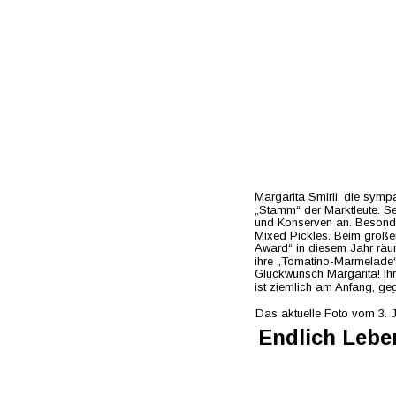
Margarita Smirli, die symp
„Stamm“ der Marktleute. Sei
und Konserven an. Besonder
Mixed Pickles. Beim großen
Award“ in diesem Jahr räum
ihre „Tomatino-Marmelade“ 
Glückwunsch Margarita! Ihr 
ist ziemlich am Anfang, ge
Das aktuelle Foto vom 3. J
Endlich Leben