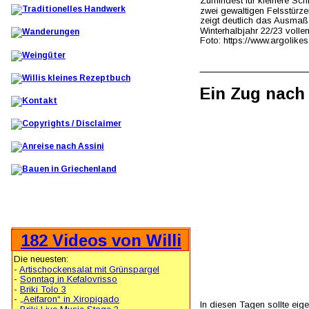
Zumindest für kleinere Schi
zwei gewaltigen Felsstürz
zeigt deutlich das Ausmaß 
Winterhalbjahr 22/23 volle
Foto: https://www.argolikes
Ein Zug nach
182 Videos von Willi
Die neuesten: 
- 
Artischockensalat mit Grünspargel
- 
Sonntag in Kefalovrisso
- 
Briki Tolo 3
- 
„Aeifaron“ in Xiropigado
In diesen Tagen sollte eige